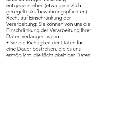
entgegenstehen (etwa gesetzlich
geregelte Aufbewahrungspflichten).
Recht auf Einschränkung der
Verarbeitung: Sie können von uns die
Einschränkung der Verarbeitung Ihrer
Daten verlangen, wenn
• Sie die Richtigkeit der Daten für
eine Dauer bestreiten, die es uns
ermöglicht, die Richtigkeit der Daten
zu überprüfen,
• die Verarbeitung der Daten
unrechtmäßig ist, Sie aber eine
Löschung ablehnen und stattdessen
eine Einschränkung der Datennutzung
verlangen,
• wir die Daten für den vorgesehenen
Zweck nicht mehr benötigen, Sie
diese Daten aber noch zur
Geltendmachung oder Verteidigung
von Rechtsansprüchen benötigen,
• Sie Widerspruch gegen die
Verarbeitung der Daten erhoben